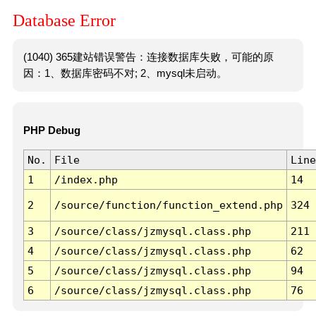
Database Error
(1040) 365建站错误警告：连接数据库失败，可能的原
因：1、数据库密码不对; 2、mysql未启动。
PHP Debug
No.
File
Line
1
/index.php
14
2
/source/function/function_extend.php
324
3
/source/class/jzmysql.class.php
211
4
/source/class/jzmysql.class.php
62
5
/source/class/jzmysql.class.php
94
6
/source/class/jzmysql.class.php
76