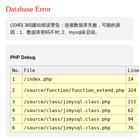
Database Error
(1040) 365建站错误警告：连接数据库失败，可能的原
因：1、数据库密码不对; 2、mysql未启动。
PHP Debug
No.
File
Line
1
/index.php
14
2
/source/function/function_extend.php
324
3
/source/class/jzmysql.class.php
211
4
/source/class/jzmysql.class.php
62
5
/source/class/jzmysql.class.php
94
6
/source/class/jzmysql.class.php
76