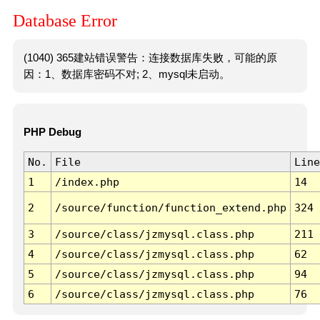
Database Error
(1040) 365建站错误警告：连接数据库失败，可能的原
因：1、数据库密码不对; 2、mysql未启动。
PHP Debug
No.
File
Line
1
/index.php
14
2
/source/function/function_extend.php
324
3
/source/class/jzmysql.class.php
211
4
/source/class/jzmysql.class.php
62
5
/source/class/jzmysql.class.php
94
6
/source/class/jzmysql.class.php
76