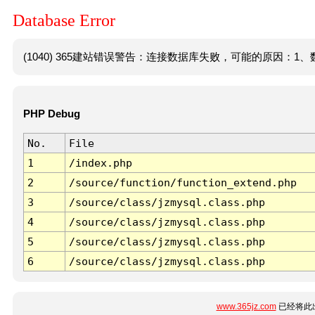
Database Error
(1040) 365建站错误警告：连接数据库失败，可能的原因：1、数
PHP Debug
No.
File
1
/index.php
2
/source/function/function_extend.php
3
/source/class/jzmysql.class.php
4
/source/class/jzmysql.class.php
5
/source/class/jzmysql.class.php
6
/source/class/jzmysql.class.php
www.365jz.com
已经将此