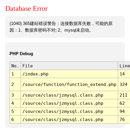
Database Error
(1040) 365建站错误警告：连接数据库失败，可能的原
因：1、数据库密码不对; 2、mysql未启动。
PHP Debug
No.
File
Line
1
/index.php
14
2
/source/function/function_extend.php
324
3
/source/class/jzmysql.class.php
211
4
/source/class/jzmysql.class.php
62
5
/source/class/jzmysql.class.php
94
6
/source/class/jzmysql.class.php
76