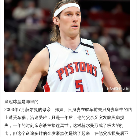
皇冠球盘是哪里的
2003年7月赫尔曼的母亲、妹妹、只身妻在驱车前去只身妻家中的路
上遭受车祸，沿途受难，只是一年后，他的父亲又突发腹黑病损
失，一年的时刻亲东谈主接连离世，这对赫尔曼形成了极大的打
击，但这个命途多舛的金发豪杰仍是站了起来，在他父亲损失后不