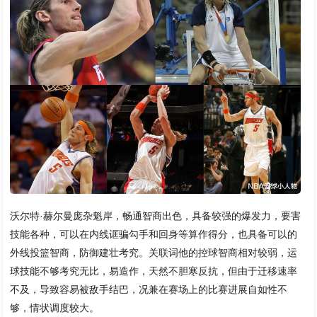
沃尔特·赫尔曼庞杂魁岸，畅通智商出色，具备较强的爆发力，要害
技能各种，可以在内线诓骗勾手和回身等算作得分，也具备可以的
外线投篮智商，防御建壮考究。关联词他的控球智商相对较弱，运
球技能不够考究无比，易造作，天然不胆寒反抗，但由于迁移速率
不及，导致容易被敌手结巴，况兼在赛场上的比赛进展自如性不
够，情状调度较大。