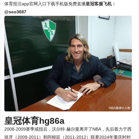
体育投注app官网入口下载手机版免费直播
皇冠客服飞机：
@seo3687
皇冠体育hg86a
2008-2009赛季戒指后，沃尔特·赫尔曼离开了NBA，先后着力于西
班牙（2009-2011）和阿根廷（2011-2012）联赛2024年重庆时时