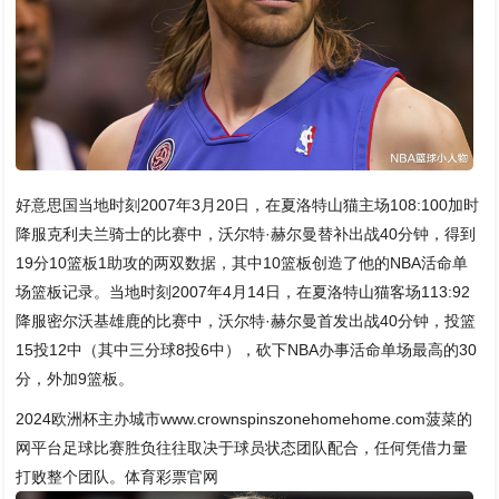
好意思国当地时刻2007年3月20日，在夏洛特山猫主场108:100加时
降服克利夫兰骑士的比赛中，沃尔特·赫尔曼替补出战40分钟，得到
19分10篮板1助攻的两双数据，其中10篮板创造了他的NBA活命单
场篮板记录。当地时刻2007年4月14日，在夏洛特山猫客场113:92
降服密尔沃基雄鹿的比赛中，沃尔特·赫尔曼首发出战40分钟，投篮
15投12中（其中三分球8投6中），砍下NBA办事活命单场最高的30
分，外加9篮板。
2024欧洲杯主办城市www.crownspinszonehomehome.com菠菜的
网平台足球比赛胜负往往取决于球员状态团队配合，任何凭借力量
打败整个团队。体育彩票官网