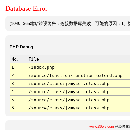
Database Error
(1040) 365建站错误警告：连接数据库失败，可能的原因：1、数
PHP Debug
No.
File
1
/index.php
2
/source/function/function_extend.php
3
/source/class/jzmysql.class.php
4
/source/class/jzmysql.class.php
5
/source/class/jzmysql.class.php
6
/source/class/jzmysql.class.php
www.365jz.com
已经将此