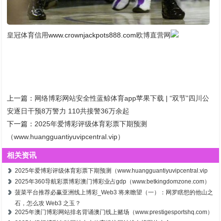
皇冠体育信用
www.crownjackpots888.com
欧博直营网
上一篇：
网络博彩网站安全性蓝鲸体育app苹果下载 | “双节”四川公
安逐日干预8万警力 110共接警36万余起
下一篇：
2025年爱博彩评级体育彩票下期预测
（www.huangguantiyuvipcentral.vip）
相关资讯
2025年爱博彩评级体育彩票下期预测（www.huangguantiyuvipcentral.vip
2025年360导航彩票博彩澳门博彩业占gdp（www.betkingdomzone.com）
菠菜平台推荐必赢亚洲线上博彩_Web3 将来瞻望（一）：网罗瞎想的他山之
石，怎么攻 Web3 之玉？
2025年澳门博彩网站排名背诵澳门线上赌场（www.prestigesportshq.com）