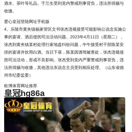
酒水、茶叶等礼品。于兰生受到党内警戒刑事背负，违法所得赐与
收缴。
爱心皇冠登陆网址手机版
4、乐陵市黄夹镇杨家管区文书张杰违规接受可能影响公说念实施公
事的宴请、酒后侵扰司法活动问题。2023年4月11日（星期二），
张杰到黄夹镇某村处理行家地盘纠纷问题，中午接受村干部陈某安
排的宴请并饮用白酒。当日下昼，陈某因酒驾被查处，张杰违规侵
扰司法活动，形成不良影响。张杰受到党内严重警戒刑事背负，违
法所得赐与收缴，其他违法东说念主员受到相应处理。（山东省德
州市纪委监委）
欧博体育网址推荐
皇冠hg86a