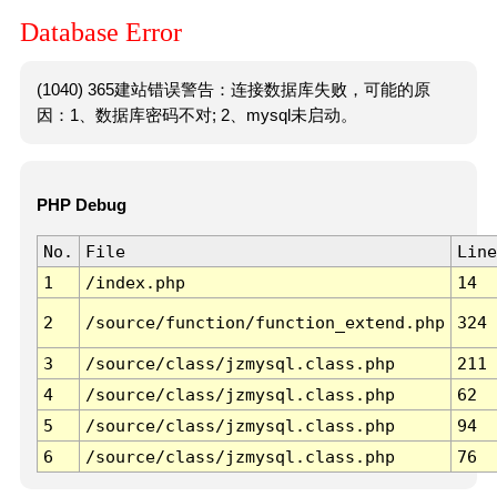
Database Error
(1040) 365建站错误警告：连接数据库失败，可能的原
因：1、数据库密码不对; 2、mysql未启动。
PHP Debug
No.
File
Line
1
/index.php
14
2
/source/function/function_extend.php
324
3
/source/class/jzmysql.class.php
211
4
/source/class/jzmysql.class.php
62
5
/source/class/jzmysql.class.php
94
6
/source/class/jzmysql.class.php
76