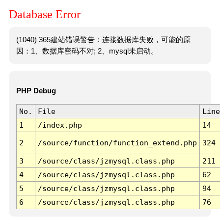
Database Error
(1040) 365建站错误警告：连接数据库失败，可能的原
因：1、数据库密码不对; 2、mysql未启动。
PHP Debug
No.
File
Line
1
/index.php
14
2
/source/function/function_extend.php
324
3
/source/class/jzmysql.class.php
211
4
/source/class/jzmysql.class.php
62
5
/source/class/jzmysql.class.php
94
6
/source/class/jzmysql.class.php
76