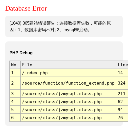
Database Error
(1040) 365建站错误警告：连接数据库失败，可能的原
因：1、数据库密码不对; 2、mysql未启动。
PHP Debug
No.
File
Line
1
/index.php
14
2
/source/function/function_extend.php
324
3
/source/class/jzmysql.class.php
211
4
/source/class/jzmysql.class.php
62
5
/source/class/jzmysql.class.php
94
6
/source/class/jzmysql.class.php
76