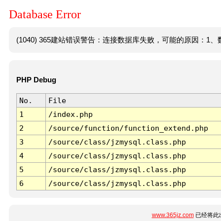
Database Error
(1040) 365建站错误警告：连接数据库失败，可能的原因：1、数
PHP Debug
No.
File
1
/index.php
2
/source/function/function_extend.php
3
/source/class/jzmysql.class.php
4
/source/class/jzmysql.class.php
5
/source/class/jzmysql.class.php
6
/source/class/jzmysql.class.php
www.365jz.com
已经将此