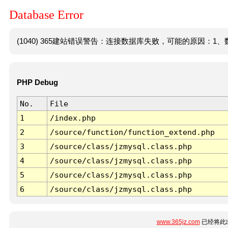
Database Error
(1040) 365建站错误警告：连接数据库失败，可能的原因：1、数
PHP Debug
No.
File
1
/index.php
2
/source/function/function_extend.php
3
/source/class/jzmysql.class.php
4
/source/class/jzmysql.class.php
5
/source/class/jzmysql.class.php
6
/source/class/jzmysql.class.php
www.365jz.com
已经将此