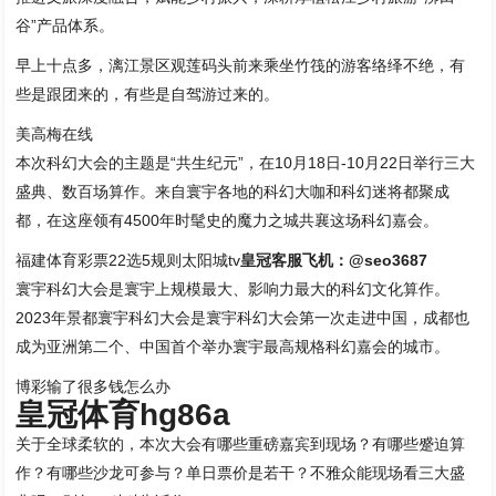
谷”产品体系。
早上十点多，漓江景区观莲码头前来乘坐竹筏的游客络绎不绝，有
些是跟团来的，有些是自驾游过来的。
美高梅在线
本次科幻大会的主题是“共生纪元”，在10月18日-10月22日举行三大
盛典、数百场算作。来自寰宇各地的科幻大咖和科幻迷将都聚成
都，在这座领有4500年时髦史的魔力之城共襄这场科幻嘉会。
福建体育彩票22选5规则太阳城tv
皇冠客服飞机：@seo3687
寰宇科幻大会是寰宇上规模最大、影响力最大的科幻文化算作。
2023年景都寰宇科幻大会是寰宇科幻大会第一次走进中国，成都也
成为亚洲第二个、中国首个举办寰宇最高规格科幻嘉会的城市。
博彩输了很多钱怎么办
皇冠体育hg86a
关于全球柔软的，本次大会有哪些重磅嘉宾到现场？有哪些蹙迫算
作？有哪些沙龙可参与？单日票价是若干？不雅众能现场看三大盛