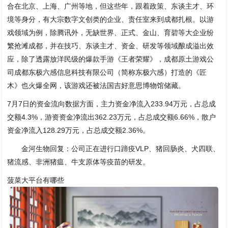
合在北京、上海、广州等地，但这些年，跟着政策、东谈主才、环
境等身分，有大宗数字文创类的企业、责任室来到成都扎根。以游
戏领域为例，除腾讯外，无缺世界、正式、金山、育碧等大企业纷
繁抢滩成都，并在技巧、东谈主才、资金、研发等领域酿成溢出效
应，除了透露放洋民级的爆款手游《王者荣耀》，成都原土游戏公
司成都东极六感信息科技有限公司（简称东极六感）打造的《匠
木》也火爆全网，该游戏还被法国吉好意思博物馆储藏。
7月7日的资金流向数据方面，主力资金净流入233.94万元，占总成
交额4.3%，游资资金净流出362.23万元，占总成交额6.66%，散户
资金净流入128.29万元，占总成交额2.36%。
金河生物回复：公司正在进行口蹄疫VLP、猪回肠炎、犬四联、
猪流感、非洲猪瘟、牛支原体等疫苗的研发。
菠菜大平台有哪些