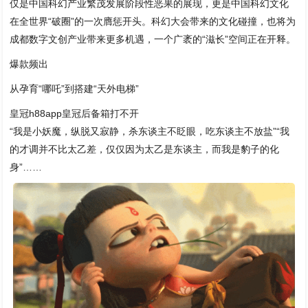
仅是中国科幻产业繁茂发展阶段性恶果的展现，更是中国科幻文化
在全世界“破圈”的一次膺惩开头。科幻大会带来的文化碰撞，也将为
成都数字文创产业带来更多机遇，一个广袤的“滋长”空间正在开释。
爆款频出
从孕育“哪吒”到搭建“天外电梯”
皇冠h88app皇冠后备箱打不开
“我是小妖魔，纵脱又寂静，杀东谈主不眨眼，吃东谈主不放盐”“我
的才调并不比太乙差，仅仅因为太乙是东谈主，而我是豹子的化
身”……