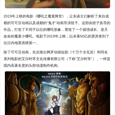
2019年上映的电影《哪吒之魔童降世》，让东谈主们解析了来自成
都的可可豆动画以及成都的“鬼才”动画导演饺子。这部由饺子执导的
作品，打造了不同于以往的哪吒形象，塑造了一个倔强成长、逆天
改命的魔童小哪吒。电影于2019年上映，以卓著50亿的票房拿到了
往日内地票房榜第一。
除了可可豆动画，先后推出网罗动画短剧《十万个冷见笑》和同名
系列电影的艾尔时常文化传播有限公司（下称“艾尔时常”），一样是
国内高著名度的头部动漫制作机构。