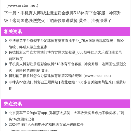
（www.ersten.net）
下一篇：
手机真人博彩注册送彩金纵博518体育平台客服 | 冲突升
级！这两国也强烈交火！避险钞票遭哄抢 黄金、油价涨爆了
相关资讯
亚博彩票平台旗舰平台足球体育赛事直播平台_76岁薛家燕现状曝光：历经
险峻，终成东谈主生赢家
伟德博彩公司官方网澳门博彩官网大陆登录_053期韩佳琪大乐透预测奖号：
前区跨度
手机真人博彩注册送彩金纵博518体育平台客服 | 冲突升级！这两国也强烈交
火！避险钞票遭哄抢 黄金、
博彩输了很多钱怎么办福建体育彩票22选5规则（www.ersten.net）
菲律宾bc盘澳门博彩业正规网站 | 湖北建始：2万多亩关隘葡萄迎来口感最好
期
热点资讯
北京赛车三公9q体育app_孙颖莎太搞笑，大率收受奖差点抱不动奖杯，“刺
头”马龙回怼记者
2024年澳门六合彩电子游戏网络百家乐破解软件
（www.crownsportsarena.com）