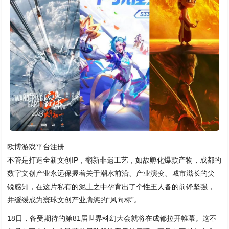
欧博游戏平台注册
不管是打造全新文创IP，翻新非遗工艺，如故孵化爆款产物，成都的
数字文创产业永远保握着关于潮水前沿、产业演变、城市滋长的尖
锐感知，在这片私有的泥土之中孕育出了个性王人备的前锋坚强，
并缓缓成为寰球文创产业膺惩的“风向标”。
18日，备受期待的第81届世界科幻大会就将在成都拉开帷幕。这不