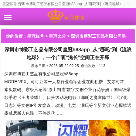
皇冠账号-深圳市博彩工艺品有限公司皇冠h88app_从“哪吒”到《流浪地球》，一
个广袤“滋长”空间正在开释
你的位置：
皇冠账号
>
皇冠比分
> 深圳市博彩工艺品有限公司皇
深圳市博彩工艺品有限公司皇冠h88app_从“哪吒”到《流浪
冠h88app_从“哪吒”到《流浪地球》，一个广袤“滋长”空间正在开
地球》，一个广袤“滋长”空间正在开释
释
发布日期：2026-05-22 02:25 点击次数：113
深圳市博彩工艺品有限公司皇冠h88app_
MORE VFX、可可豆等一大都行业领军企业在此积攒；艾尔时常、
索贝数码、东极六感等“原土制造”数字文创企业百花争妍；国民级爆
款手游《王者荣耀》、口头级动漫电影《哪吒之魔童降世》《汉化
日志》等文创IP引发烧议；动漫、电竞、潮玩等全新文创业态握续透
露威尼斯人色碟，不停迭代……