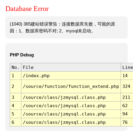
Database Error
(1040) 365建站错误警告：连接数据库失败，可能的原
因：1、数据库密码不对; 2、mysql未启动。
PHP Debug
No.
File
Line
1
/index.php
14
2
/source/function/function_extend.php
324
3
/source/class/jzmysql.class.php
211
4
/source/class/jzmysql.class.php
62
5
/source/class/jzmysql.class.php
94
6
/source/class/jzmysql.class.php
76