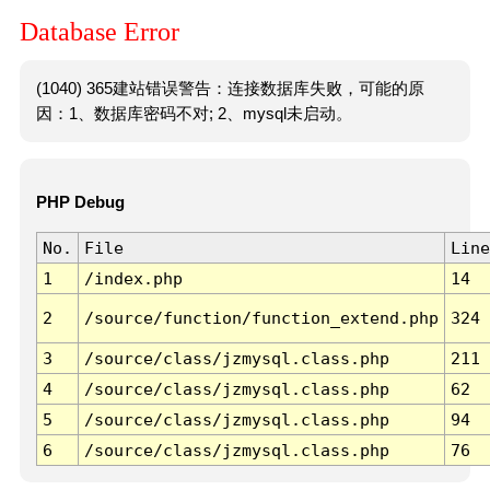
Database Error
(1040) 365建站错误警告：连接数据库失败，可能的原
因：1、数据库密码不对; 2、mysql未启动。
PHP Debug
No.
File
Line
1
/index.php
14
2
/source/function/function_extend.php
324
3
/source/class/jzmysql.class.php
211
4
/source/class/jzmysql.class.php
62
5
/source/class/jzmysql.class.php
94
6
/source/class/jzmysql.class.php
76