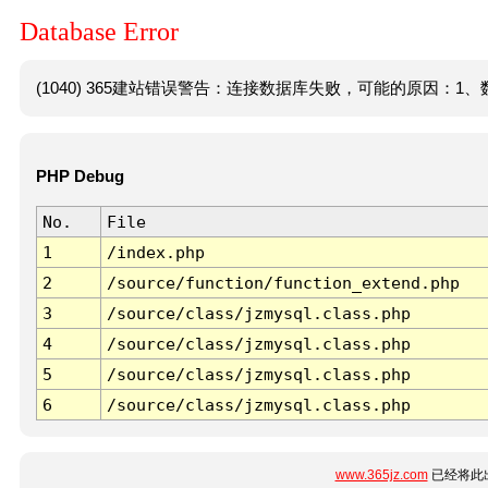
Database Error
(1040) 365建站错误警告：连接数据库失败，可能的原因：1、数
PHP Debug
No.
File
1
/index.php
2
/source/function/function_extend.php
3
/source/class/jzmysql.class.php
4
/source/class/jzmysql.class.php
5
/source/class/jzmysql.class.php
6
/source/class/jzmysql.class.php
www.365jz.com
已经将此