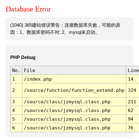
Database Error
(1040) 365建站错误警告：连接数据库失败，可能的原
因：1、数据库密码不对; 2、mysql未启动。
PHP Debug
No.
File
Line
1
/index.php
14
2
/source/function/function_extend.php
324
3
/source/class/jzmysql.class.php
211
4
/source/class/jzmysql.class.php
62
5
/source/class/jzmysql.class.php
94
6
/source/class/jzmysql.class.php
76