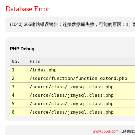
Database Error
(1040) 365建站错误警告：连接数据库失败，可能的原因：1、数
PHP Debug
No.
File
1
/index.php
2
/source/function/function_extend.php
3
/source/class/jzmysql.class.php
4
/source/class/jzmysql.class.php
5
/source/class/jzmysql.class.php
6
/source/class/jzmysql.class.php
www.365jz.com
已经将此