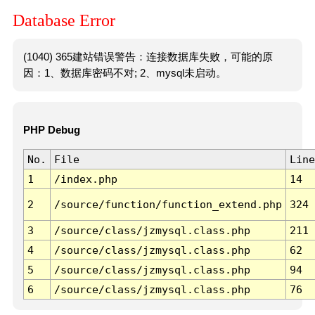
Database Error
(1040) 365建站错误警告：连接数据库失败，可能的原
因：1、数据库密码不对; 2、mysql未启动。
PHP Debug
No.
File
Line
1
/index.php
14
2
/source/function/function_extend.php
324
3
/source/class/jzmysql.class.php
211
4
/source/class/jzmysql.class.php
62
5
/source/class/jzmysql.class.php
94
6
/source/class/jzmysql.class.php
76