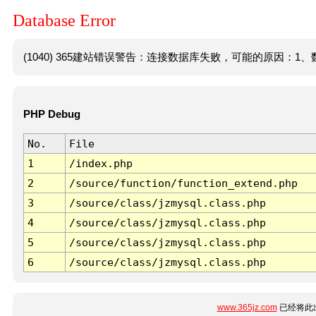
Database Error
(1040) 365建站错误警告：连接数据库失败，可能的原因：1、数
PHP Debug
No.
File
1
/index.php
2
/source/function/function_extend.php
3
/source/class/jzmysql.class.php
4
/source/class/jzmysql.class.php
5
/source/class/jzmysql.class.php
6
/source/class/jzmysql.class.php
www.365jz.com
已经将此