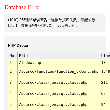
Database Error
(1040) 365建站错误警告：连接数据库失败，可能的原
因：1、数据库密码不对; 2、mysql未启动。
PHP Debug
No.
File
Line
1
/index.php
13
2
/source/function/function_extend.php
1548
3
/source/class/jzmysql.class.php
211
4
/source/class/jzmysql.class.php
62
5
/source/class/jzmysql.class.php
94