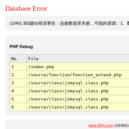
Database Error
(1040) 365建站错误警告：连接数据库失败，可能的原因：1、数
PHP Debug
No.
File
1
/index.php
2
/source/function/function_extend.php
3
/source/class/jzmysql.class.php
4
/source/class/jzmysql.class.php
5
/source/class/jzmysql.class.php
6
/source/class/jzmysql.class.php
www.365jz.com
已经将此