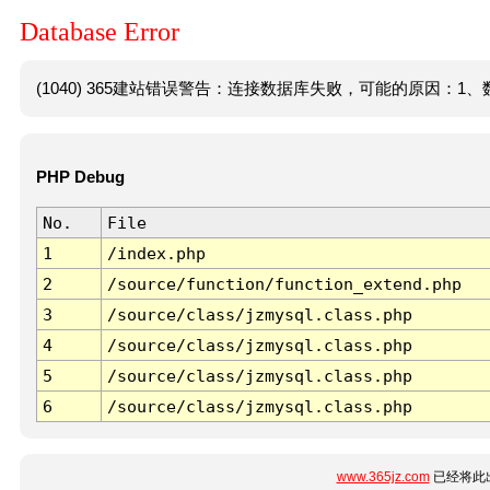
Database Error
(1040) 365建站错误警告：连接数据库失败，可能的原因：1、数
PHP Debug
No.
File
1
/index.php
2
/source/function/function_extend.php
3
/source/class/jzmysql.class.php
4
/source/class/jzmysql.class.php
5
/source/class/jzmysql.class.php
6
/source/class/jzmysql.class.php
www.365jz.com
已经将此